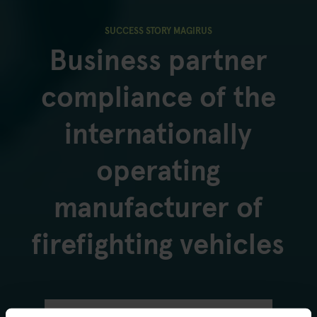
SUCCESS STORY MAGIRUS
Business partner
compliance of the
internationally
operating
manufacturer of
firefighting vehicles