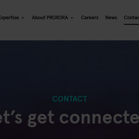
Expertise
About PROXORA
Careers
News
Conta
CONTACT
et’s get connecte