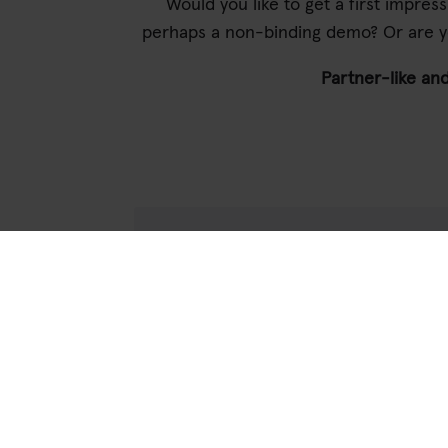
Would you like to get a first impre
perhaps a non-binding demo? Or are yo
Partner-like and
Then you can also