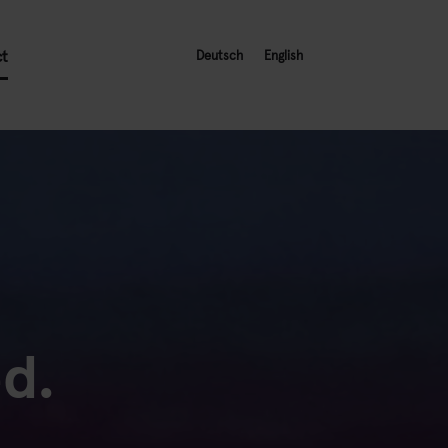
ct
Deutsch
English
d.