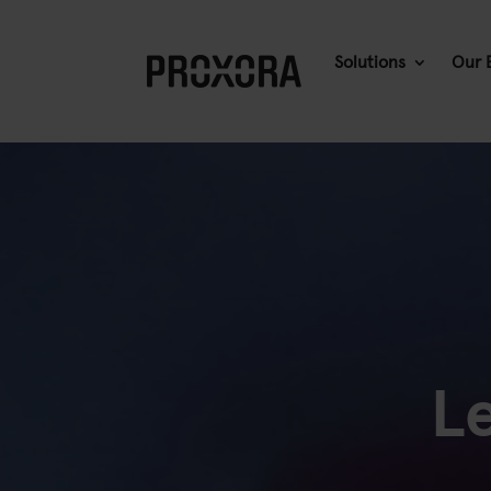
Solutions
Our 
L