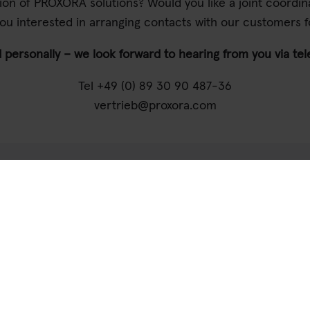
ssion of PROXORA solutions? Would you like a joint coordin
u interested in arranging contacts with our customers fo
 personally – we look forward to hearing from you via te
Tel
+49 (0) 89 30 90 487-36
vertrieb@proxora.com
Would you like a free demo?
Or do you have any questions
 fill out this contact form an
to you as soon as possible.