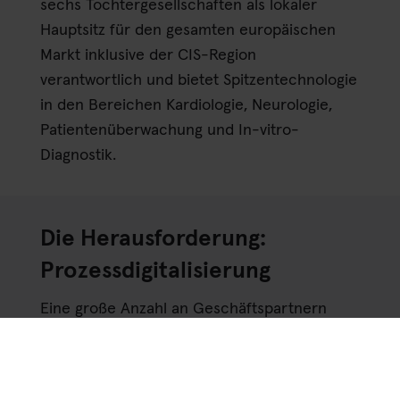
sechs Tochtergesellschaften als lokaler
Hauptsitz für den gesamten europäischen
Markt inklusive der CIS-Region
verantwortlich und bietet Spitzentechnologie
in den Bereichen Kardiologie, Neurologie,
Patientenüberwachung und In-vitro-
Diagnostik.
Die Herausforderung:
Prozessdigitalisierung
Eine große Anzahl an Geschäftspartnern
(und damit auch durchzuführender
Prüfungen) stellt für die Compliance-
Abteilung des Mittelständlers eine große,