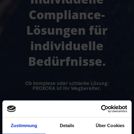
Compliance-
Lösungen für
individuelle
Bedürfnisse.
Ob komplexe oder schlanke Lösung:
PROXORA ist Ihr Wegbereiter.
Informationen anfordern
Zustimmung
Details
Über Cookies