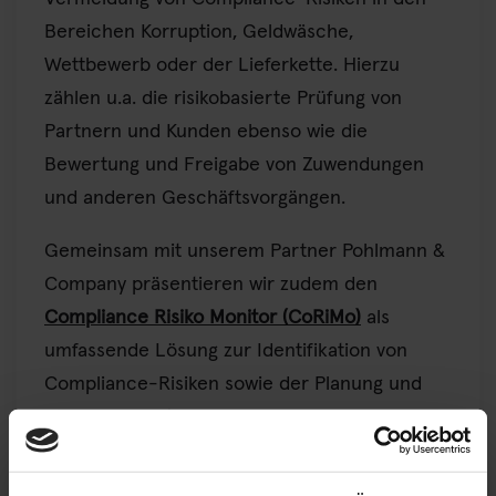
Bereichen Korruption, Geldwäsche,
Wettbewerb oder der Lieferkette. Hierzu
zählen u.a. die risikobasierte Prüfung von
Partnern und Kunden ebenso wie die
Bewertung und Freigabe von Zuwendungen
und anderen Geschäftsvorgängen.
Gemeinsam mit unserem Partner Pohlmann &
Company präsentieren wir zudem den
Compliance Risiko Monitor (CoRiMo)
als
umfassende Lösung zur Identifikation von
Compliance-Risiken sowie der Planung und
Verfolgung entsprechender
Mitigationsmaßnahmen.