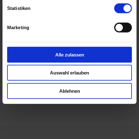
Schönbrunn, Wien
Statistiken
PROXORA Stand-Nr. 8
www.compliance-praxis.at/events
Marketing
Mehr über das PROXORA-Team erfahren:
www.proxora.com/team
Alle zulassen
Auswahl erlauben
←
ISO 27001 und TISAX – effiziente
Sicherheitsstandards durch Zertifizierung
Ablehnen
Die Köpfe hinter dem Code. Heute: Stephan F.
→