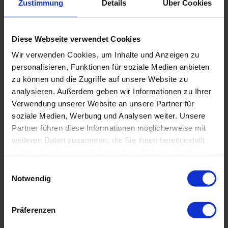
Zustimmung
Details
Über Cookies
Besuchen Sie uns auf unserem Stand. Wir
beraten Sie gerne.
Diese Webseite verwendet Cookies
DICO FORUM 2022
Wir verwenden Cookies, um Inhalte und Anzeigen zu
personalisieren, Funktionen für soziale Medien anbieten
27. – 28.09.2022
zu können und die Zugriffe auf unsere Website zu
Maritim proArte Hotel Berlin
analysieren. Außerdem geben wir Informationen zu Ihrer
PROXORA Stand-Nr. 19
Verwendung unserer Website an unsere Partner für
www.dico-forum.de
soziale Medien, Werbung und Analysen weiter. Unsere
Partner führen diese Informationen möglicherweise mit
weiteren Daten zusammen, die Sie ihnen bereitgestellt
Unser Team freut sich auf auch auf Ihren
haben oder die sie im Rahmen Ihrer Nutzung der Dienste
Besuch beim
gesammelt haben.
Einwilligungsauswahl
Notwendig
Compliance Solutions Day 2022
Präferenzen
Donnerstag, 22.09.2022
Apothekertrakt und Orangerie Schloss