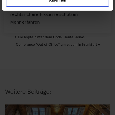
Ablehnen
Governance – sensible Daten durch
rechtssichere Prozesse schützen
Mehr erfahren
←
Die Köpfe hinter dem Code. Heute: Jonas.
Compliance “Out of Office” am 3. Juni in Frankfurt
→
Weitere Beiträge: