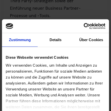
Third Party-Strategien sowie der
Einführung neuer Business Partner-
Prozesse und -Tools.
Jetzt beim Compliance-Webinar
anmelden:
Zustimmung
Details
Über Cookies
Webinar „Erfolgreiches Third Party
Diese Webseite verwendet Cookies
Management – Strategien & Lessons
Wir verwenden Cookies, um Inhalte und Anzeigen zu
Learned“
personalisieren, Funktionen für soziale Medien anbieten
15. April 2025, 10:00 bis 11:00 Uhr
zu können und die Zugriffe auf unsere Website zu
Zur Anmeldung:
analysieren. Außerdem geben wir Informationen zu Ihrer
Verwendung unserer Website an unsere Partner für
zoom/webinar/register
soziale Medien, Werbung und Analysen weiter. Unsere
Partner führen diese Informationen möglicherweise mit
weiteren Daten zusammen, die Sie ihnen bereitgestellt