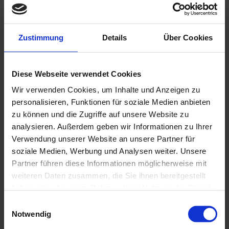
unFIX-Modell
, ist eine Art „Werkzeugkasten
für Organisationsdesign“. Es wurde Anfang
Zustimmung
Details
Über Cookies
2022 von Jurgen Appelo ins Leben gerufen,
einem der einflussreichsten Denker für
modernes Management
, Führung und
Diese Webseite verwendet Cookies
Organisationsdesign. Seitdem erfreut es sich
Wir verwenden Cookies, um Inhalte und Anzeigen zu
immer stärker werdendem Interesse und wird
personalisieren, Funktionen für soziale Medien anbieten
zu können und die Zugriffe auf unsere Website zu
kontinuierlich gepflegt und weiterentwickelt.
analysieren. Außerdem geben wir Informationen zu Ihrer
Der Erfolg liegt unter anderem darin, dass
Verwendung unserer Website an unsere Partner für
unFIX nicht dogmatisch versucht etwas in eine
soziale Medien, Werbung und Analysen weiter. Unsere
bestimmte, fixe Form zu pressen, sondern weil
Partner führen diese Informationen möglicherweise mit
weiteren Daten zusammen, die Sie ihnen bereitgestellt
es einem Freiheiten und
haben oder die sie im Rahmen Ihrer Nutzung der Dienste
Anpassungsmöglichkeiten bietet gemäß „only
gesammelt haben.
Einwilligungsauswahl
take what you need“. Ein Werkzeugkasten
Notwendig
eben!