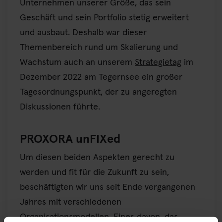
Unternehmen unserer Größe, das sein
Geschäft und sein Portfolio stetig erweitert
und ausbaut. Deshalb war dieser
Themenbereich rund um Skalierung und
Wachstum auch an unserem
Strategietag
im
Dezember 2022 am Tegernsee ein großer
Tagesordnungspunkt, der zu angeregten
Diskussionen führte.
PROXORA unFIXed
Um diesen beiden Aspekten gerecht zu
werden und fit für die Zukunft zu sein,
beschäftigten wir uns seit Ende vergangenen
Jahres mit verschiedenen
Organisationsmodellen. Eines davon, das