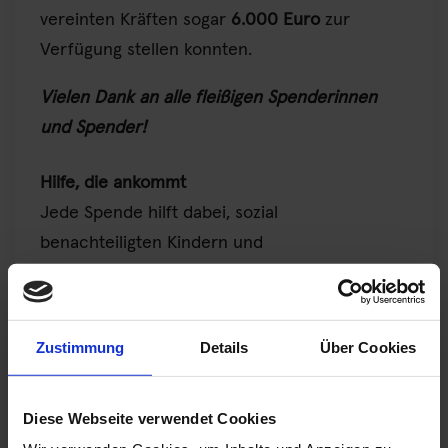
vereinten Kräften sogar
6.000 Euro
zur
Verfügung stellen konnten.
Vielen Dank an alle fleißigen Spenderinnen
und Spender!
Hilfe, die ankommt
Jede Spende hilft dabei, sozial
benachteiligten Kindern und
Jugendlichen Hilfe und Förderung
zukommen zu lassen. Wir, und vor allem
die Projektleitenden, begrüßen jeden
Zustimmung
Details
Über Cookies
Beitrag.
Wie kann man die Spendenaktion „Hilfe
Diese Webseite verwendet Cookies
für Kids“ unterstützen?