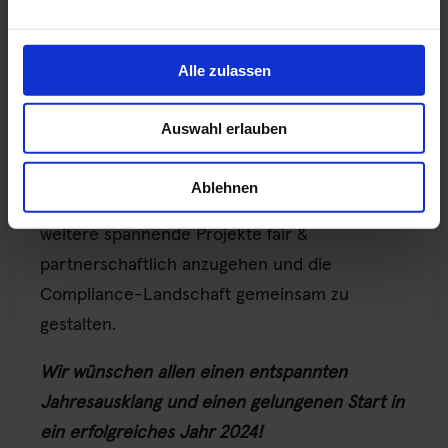
Alle zulassen
Auswahl erlauben
PROXORA – Gemeinsam für eine bessere
Zukunft
Ablehnen
Wir freuen uns darauf, im kommenden Jahr
weitere spannende Projekte fair &
partnerschaftlich anzugehen und die
Compliance-Landschaft gemeinsam zu
gestalten.
Wir wünschen allen einen entspannten
Jahresausklang und einen gelungenen Start in
ein erfolgreiches Jahr 2024!