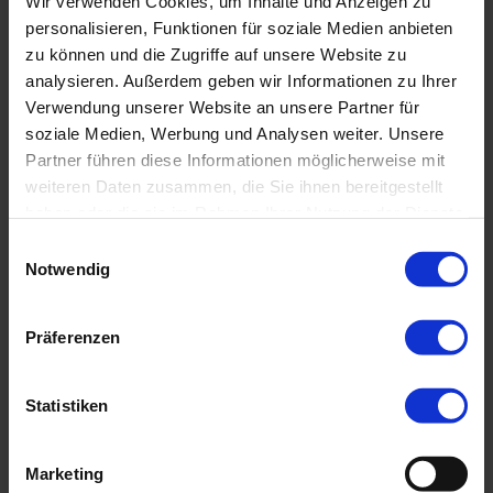
Wir verwenden Cookies, um Inhalte und Anzeigen zu
Mehr Einzelheiten zum Projekt,
personalisieren, Funktionen für soziale Medien anbieten
zu können und die Zugriffe auf unsere Website zu
Spendenmöglichkeiten und
analysieren. Außerdem geben wir Informationen zu Ihrer
Spendenformular gibt`s auf der
Verwendung unserer Website an unsere Partner für
Homepage von Hilfe für Kids:
soziale Medien, Werbung und Analysen weiter. Unsere
www.hilfe-für-kids.de
.
Partner führen diese Informationen möglicherweise mit
weiteren Daten zusammen, die Sie ihnen bereitgestellt
haben oder die sie im Rahmen Ihrer Nutzung der Dienste
gesammelt haben.
Einwilligungsauswahl
Notwendig
Präferenzen
Statistiken
Marketing