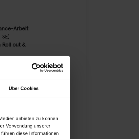
iance-Arbeit
 SE)
Roll out &
rtner-
Über Cookies
Pohlmann &
 Medien anbieten zu können
hrer Verwendung unserer
 Charlotte
 führen diese Informationen