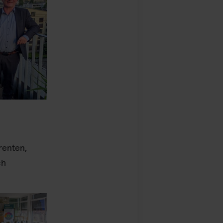
renten,
ch