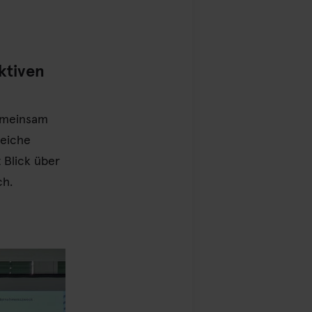
ktiven
Gemeinsam
reiche
 Blick über
ch.