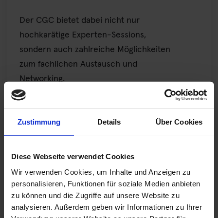
Der CGC bietet dabei nicht nur
hochkarätige Experten-Sessions,
sondern auch zahlreiche Möglichkeiten
zum fachlichen Austausch und
Networking.
Besuchen Sie PROXORA & lawpilots am
Gemeinschaftsstand auf dem CGC
Zustimmung
Details
Über Cookies
2026!
Diese Webseite verwendet Cookies
PROXORA und
lawpilots
sind nach dem
Wir verwenden Cookies, um Inhalte und Anzeigen zu
erfolgreichen Auftritt im vergangenen
personalisieren, Funktionen für soziale Medien anbieten
Jahr auch 2026 wieder gemeinsam auf
zu können und die Zugriffe auf unsere Website zu
dem CGC vertreten. An unserem Stand
analysieren. Außerdem geben wir Informationen zu Ihrer
zeigen wir, wie digitale Lösungen