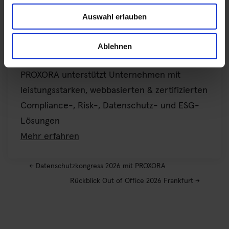
mit unserem Expertenteam.
Auswahl erlauben
Digitale Lösungen für ein wirksames
Ablehnen
Compliance- und Risikomanagement
PROXORA unterstützt Unternehmen mit
leistungsstarken, webbasierten & zertifizierten
Compliance-, Risk-, Datenschutz- und ESG-
Lösungen
Mehr erfahren
←
Datenschutzkongress 2026 mit PROXORA
Rückblick Out of Office 2026 Frankfurt
→