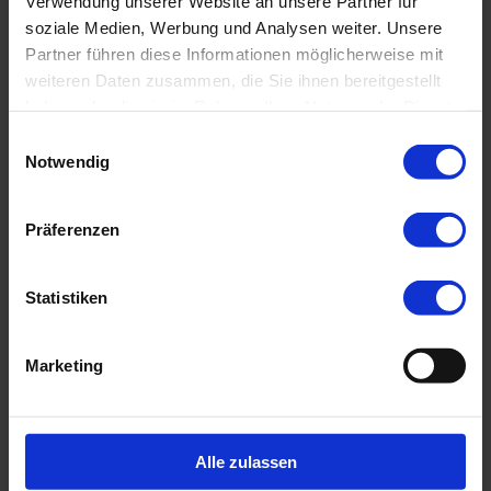
Verwendung unserer Website an unsere Partner für
soziale Medien, Werbung und Analysen weiter. Unsere
Governance- und Compliance-Prozesse
Partner führen diese Informationen möglicherweise mit
effizient, transparent und
weiteren Daten zusammen, die Sie ihnen bereitgestellt
zukunftssicher machen.
haben oder die sie im Rahmen Ihrer Nutzung der Dienste
gesammelt haben.
Einwilligungsauswahl
CGC Strategies 2026
Notwendig
22. bis 23. Juni 2026
PROXORA & lawpilots Stand
Präferenzen
Maritim proArte Hotel, Berlin
Corporate Governance &
Statistiken
Compliance Summit 2026
Marketing
Freuen Sie sich auf persönliche
Gespräche, spannende Einblicke in
zukunftsfähige Compliance- und ESG-
Alle zulassen
Lösungen sowie den direkten Austausch