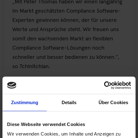
„Mit Peter Thomas haben wir einen langjährig
im Markt geschätzten Compliance Software-
Experten gewinnen können, der für unsere
Werte und Ansprüche steht. Wir freuen uns
somit den wachsenden Markt an flexiblen
Compliance Software-Lösungen noch
schneller und besser bedienen zu können.“,
so Tchinitchian.
Peter Thomas wird nach einer gründlichen
Einarbeitung Kunden in Deutschland,
Österreich und der Schweiz (DACH) bedienen
Zustimmung
Details
Über Cookies
und bereits auf den anstehenden
Compliance-Tagungen in Wien (Compliance
Diese Webseite verwendet Cookies
Solutions Day) und Berlin (DICO-Forum) vor
Wir verwenden Cookies, um Inhalte und Anzeigen zu
Ort sein.