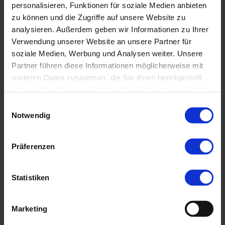
personalisieren, Funktionen für soziale Medien anbieten
zu können und die Zugriffe auf unsere Website zu
Thomas zeigt sich begeistert: „Ich freue mich,
analysieren. Außerdem geben wir Informationen zu Ihrer
mit den flexiblen Cloud-Plattformlösungen von
Verwendung unserer Website an unsere Partner für
PROXORA der Compliance Community
soziale Medien, Werbung und Analysen weiter. Unsere
Partner führen diese Informationen möglicherweise mit
innovative und zuverlässige Tools, wie auch
weiteren Daten zusammen, die Sie ihnen bereitgestellt
zum Thema LkSG, anbieten zu können. Das
haben oder die sie im Rahmen Ihrer Nutzung der Dienste
agile Team von PROXORA und die im Markt
gesammelt haben.
Einwilligungsauswahl
bekannt hohe Kundenzufriedenheit haben
Notwendig
mich überzeugt. Ganz nach dem Motto‚
Qualität spricht sich rum‘, bin ich sicher, dass
Präferenzen
sich viele weitere Unternehmen der PROXORA
Nutzer-Community anschließen werden.“
Statistiken
Über PROXORA
Marketing
Die Proxora GmbH aus München bietet eine