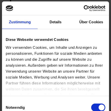
Aula, Gebäude SW, Volkartgebäude
St.-Georgen-Platz 2
8400 Winterthur
Zustimmung
Details
Über Cookies
Informationen zur Veranstaltung
Diese Webseite verwendet Cookies
Mehr erfahren:
https://www.zhaw.chdach-
Wir verwenden Cookies, um Inhalte und Anzeigen zu
compliance-tagung/
personalisieren, Funktionen für soziale Medien anbieten
zu können und die Zugriffe auf unsere Website zu
Sie möchten einen Termin mit unserem
analysieren. Außerdem geben wir Informationen zu Ihrer
Kollegen, Peter Thomas, während der
Verwendung unserer Website an unsere Partner für
Konferenz vereinbaren?
soziale Medien, Werbung und Analysen weiter. Unsere
Partner führen diese Informationen möglicherweise mit
So können Sie uns kontaktieren:
weiteren Daten zusammen, die Sie ihnen bereitgestellt
https://www.proxora.com/kontakt/
haben oder die sie im Rahmen Ihrer Nutzung der Dienste
gesammelt haben.
Einwilligungsauswahl
Notwendig