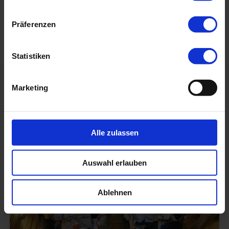
←
Die Köpfe hinter dem Code. Heute: Stefan O.
Compliance “Out of Office” am 19. Juni in München
→
Präferenzen
Statistiken
Marketing
Weitere Beiträge:
Alle zulassen
Auswahl erlauben
Ablehnen