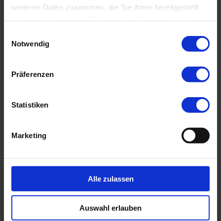
weiteren Daten zusammen, die Sie ihnen bereitgestellt
haben oder die sie im Rahmen Ihrer Nutzung der Dienste
Mehr zu den digitalen Compliance-Lösungen
gesammelt haben.
Einwilligungsauswahl
von PROXORA erfahren Sie hier:
Notwendig
www.proxora.com/loesungen
Präferenzen
←
Oktoberfest 2022
Strategie, Spenden & ein Baum - Proxora
Statistiken
Weihnachten 2022
→
Marketing
Alle zulassen
Weitere Beiträge:
Auswahl erlauben