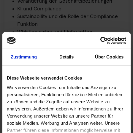
Veränderung der Geschäftsbeziehungen
KI und Compliance
Sustainability und die Rolle der Compliance
Funktion
Whistleblowing und Lieferketten-
Compliance
Zustimmung
Details
Über Cookies
Compliance Now! 2022
17./18. November 2022
Falkensteiner Balance Resort
Diese Webseite verwendet Cookies
Stegersbach, Österreich
Wir verwenden Cookies, um Inhalte und Anzeigen zu
personalisieren, Funktionen für soziale Medien anbieten
businesscircle.at/compliance/konferenz/c
zu können und die Zugriffe auf unsere Website zu
ompliance-now/
analysieren. Außerdem geben wir Informationen zu Ihrer
Verwendung unserer Website an unsere Partner für
Unser Kollege Peter Thomas freut sich Sie vor
soziale Medien, Werbung und Analysen weiter. Unsere
Partner führen diese Informationen möglicherweise mit
Ort zu treffen!