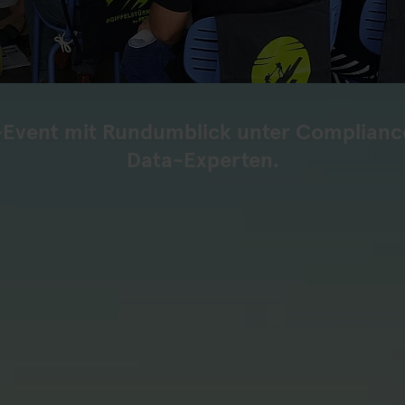
-Event mit Rundumblick unter Compliance
Data-Experten.