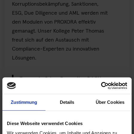
Korruptionsbekämpfung, Sanktionen,
ESG, Due Diligence und AML werden mit
den Modulen von PROXORA effektiv
gemanagt. Unser Kollege Peter Thomas
freut sich auf den Austausch mit
Compliance-Experten zu innovativen
Lösungen.
Economic Crime Prevention DACH
2025
17. bis 19. März 2025
Zustimmung
Details
Über Cookies
Kameha Grand Zürich, Schweiz
ECP DACH 2025
Diese Webseite verwendet Cookies
Wir verwenden Cookies, um Inhalte und Anzeigen zu