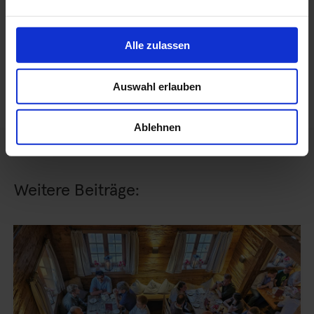
←
NZCK 2025 – Die Neue Zürcher Compliance
Konferenz mit PROXORA
Alle zulassen
Die Köpfe hinter dem Code. Heute: Jonas.
→
Auswahl erlauben
Ablehnen
Weitere Beiträge: