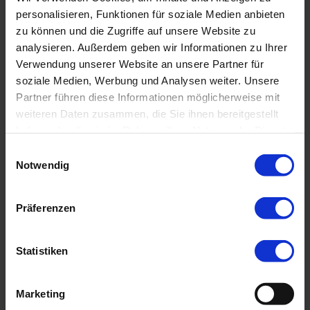
personalisieren, Funktionen für soziale Medien anbieten
Third Party Risk Management von
zu können und die Zugriffe auf unsere Website zu
PROXORA
analysieren. Außerdem geben wir Informationen zu Ihrer
Verwendung unserer Website an unsere Partner für
Compliance-Maßnahmen mit einem
soziale Medien, Werbung und Analysen weiter. Unsere
effizienten Due Diligence Prozess
Partner führen diese Informationen möglicherweise mit
erfolgreich realisieren
weiteren Daten zusammen, die Sie ihnen bereitgestellt
Mehr erfahren
haben oder die sie im Rahmen Ihrer Nutzung der Dienste
gesammelt haben.
Einwilligungsauswahl
Notwendig
Data Protection & Compliance als
Präferenzen
ganzheitliche Lösung
Datenschutz-Management und AI-
Governance – mit rechtskonformen
Statistiken
Prozessen sensible Daten schützen
Mehr erfahren
Marketing