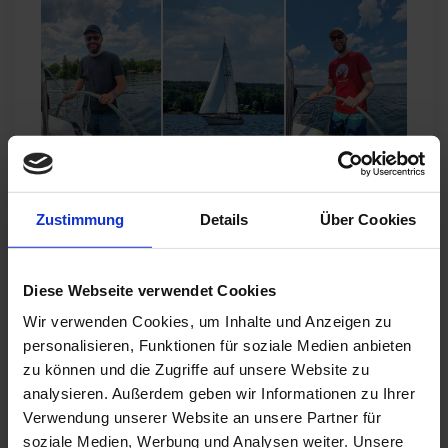
Ein toller Tag klang auf der Seeterrasse mit
Zustimmung
Details
Über Cookies
Blick auf den Starnberger See und die Alpen
bei einem Sundowner und gutem Essen aus.
Diese Webseite verwendet Cookies
Wir verwenden Cookies, um Inhalte und Anzeigen zu
Das wünschen wir uns als PROXORA Team:
personalisieren, Funktionen für soziale Medien anbieten
Allzeit gute Fahrt und immer eine Handbreit
zu können und die Zugriffe auf unsere Website zu
Wasser unter dem Kiel!
analysieren. Außerdem geben wir Informationen zu Ihrer
Verwendung unserer Website an unsere Partner für
Dein Herz schlägt für neue Technologien?
soziale Medien, Werbung und Analysen weiter. Unsere