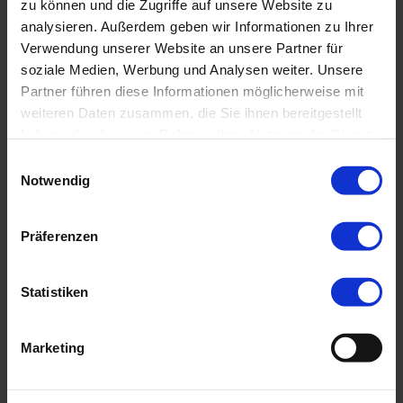
Straße 6, 40213 Düsseldorf
zu können und die Zugriffe auf unsere Website zu
analysieren. Außerdem geben wir Informationen zu Ihrer
Verwendung unserer Website an unsere Partner für
Weitere Informationen und Anmeldung zur
soziale Medien, Werbung und Analysen weiter. Unsere
DCK unter:
Partner führen diese Informationen möglicherweise mit
www.ruw-
weiteren Daten zusammen, die Sie ihnen bereitgestellt
haben oder die sie im Rahmen Ihrer Nutzung der Dienste
fachkonferenzen.de/veranstaltung/deutsche-
gesammelt haben.
Einwilligungsauswahl
compliance-konferenz-2024/
Notwendig
Wenn Sie vorab einen Termin mit unserem
Kollegen Peter Thomas während der
Präferenzen
Konferenz vereinbaren möchten oder Fragen
haben:
Statistiken
www.proxora.com/kontakt/
Marketing
←
Compliance “Out of Office” am 19. Juni in München